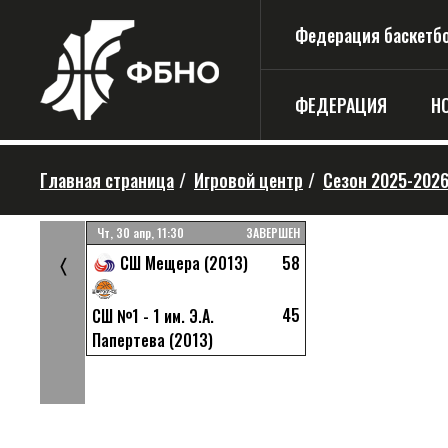
Федерация баскетбо
ФЕДЕРАЦИЯ
Н
Главная страница
/
Игровой центр
/
Сезон 2025-202
ЗАВЕРШЕН
Чт, 30 апр, 11:30
ЗАВЕРШЕН
58
СШ Мещера (2013)
〈
33
орная)
45
СШ №1 - 1 им. Э.А.
29
Папертева (2013)