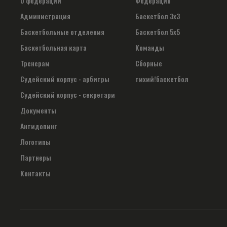
О федерации
Федерация
Администрация
Баскетбол 3х3
Баскетбольные отделения
Баскетбол 5х5
Баскетбольная карта
Команды
Тренерам
Сборные
Судейский корпус - арбитры
тихий!баскетбол
Судейский корпус - секретари
Документы
Антидопинг
Логотипы
Партнеры
Контакты