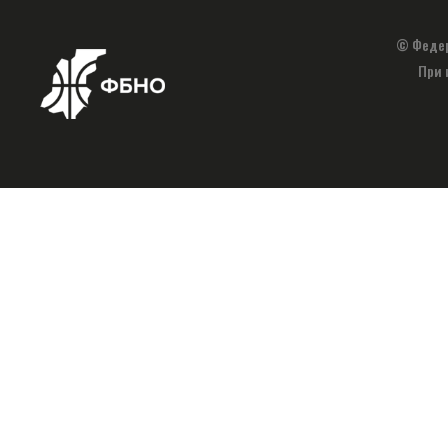
© Федер
При 