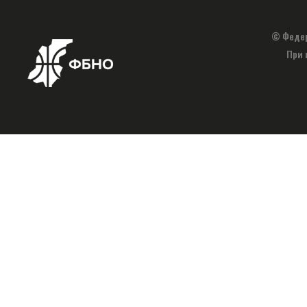
© Федер
При 