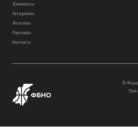
Документы
Антидопинг
Логотипы
Партнеры
Контакты
© Федер
При 