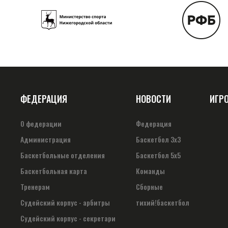
ФЕДЕРАЦИЯ
НОВОСТИ
ИГР
О федерации
Федерация
Администрация
Баскетбол 3х3
Баскетбольные отделения
Баскетбол 5х5
Баскетбольная карта
Команды
Тренерам
Сборные
Судейский корпус - арбитры
тихий!баскетбол
Судейский корпус - секретари