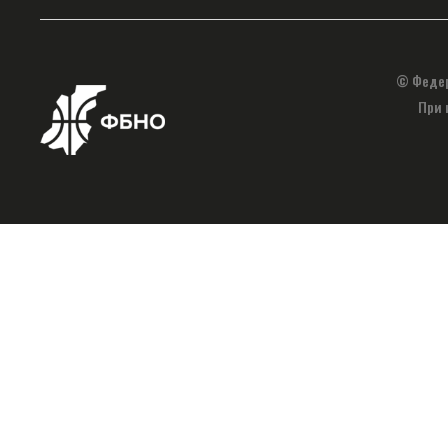
© Федер
При 