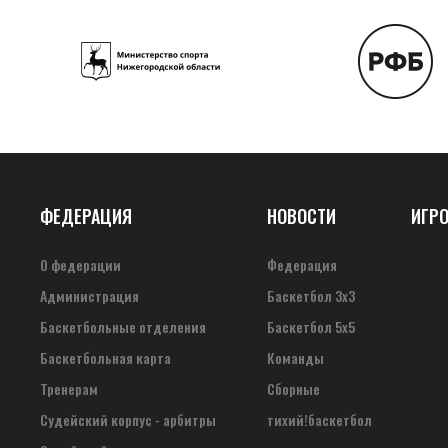
ФЕДЕРАЦИЯ
НОВОСТИ
ИГР
О федерации
Федерация
Администрация
Баскетбол 3х3
Баскетбольные отделения
Баскетбол 5х5
Баскетбольная карта
Команды
Тренерам
Сборные
Судейский корпус - арбитры
тихий!баскетбол