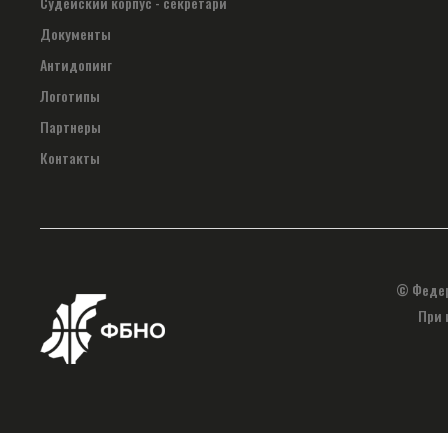
Судейский корпус - секретари
Документы
Антидопинг
Логотипы
Партнеры
Контакты
© Федер
При 