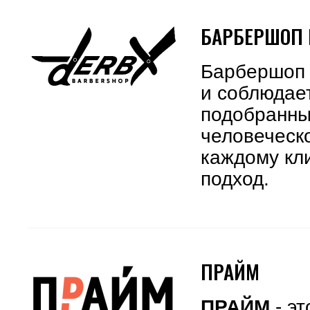
БАРБЕРШОП 
Барбершоп 
и соблюдае
подобранны
человеческо
каждому кл
подход.
ПРАЙМ
ПРАЙМ
- э