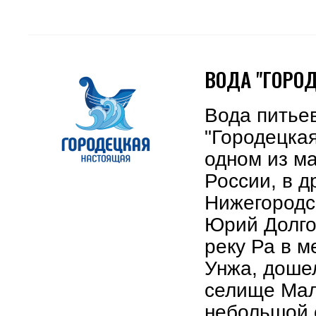
ВОДА "ГОРО
Вода питье
"Городецка
одном из м
России, в 
Нижегородск
Юрий Долго
реку Ра в м
Унжа, дошел
селище Мал
небольшой с