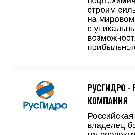
нефтехимич
строим сил
на мировом
с уникальн
возможност
прибыльног
РУСГИДРО -
КОМПАНИЯ
Российская
владелец б
гидроэлектр