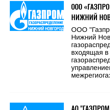
ООО «ГАЗПР
НИЖНИЙ НО
ООО "Газпр
Нижний Нов
газораспре
входящая в
газораспре
управление
межрегиогаз
АО "ГАЗПРО