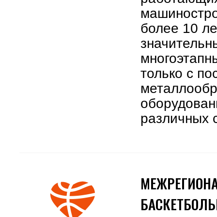
машиностро
более 10 л
значительн
многоэтапны
только с по
металлооб
оборудован
различных 
МЕЖРЕГИОН
БАСКЕТБОЛЬ