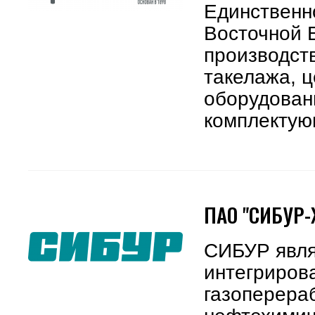
Единственн
Восточной 
производст
такелажа, ц
оборудовани
комплектую
ПАО "СИБУР
СИБУР явля
интегриров
газоперера