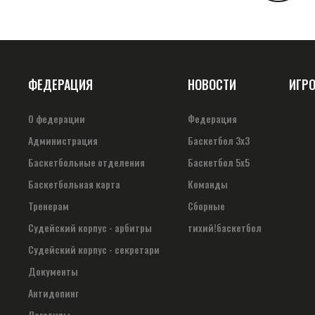
ФЕДЕРАЦИЯ
НОВОСТИ
ИГР
О федерации
Федерация
Администрация
Баскетбол 3х3
Баскетбольные отделения
Баскетбол 5х5
Баскетбольная карта
Команды
Тренерам
Сборные
Судейский корпус - арбитры
тихий!баскетбол
Судейский корпус - секретари
Документы
Антидопинг
Логотипы