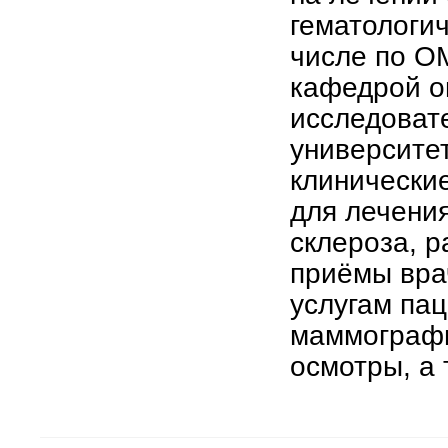
гематологич
числе по ОМ
кафедрой о
исследоват
университе
клинически
для лечения
склероза, р
приёмы вра
услугам пац
маммографи
осмотры, а 