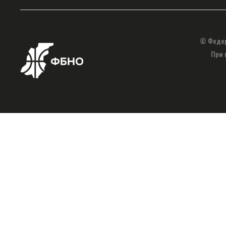
© Федер
При 