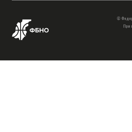
© Федер
При 