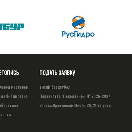
ЕТОПИСЬ
ПОДАТЬ ЗАЯВКУ
лерея мастеров
тихий!баскетбол
ша библиотека
Первенство "Поколение-НН" 2026-2027
объективе
Заявка Оранжевый Мяч 2026, 21 августа
овости