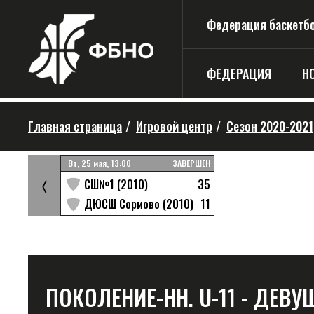
Федерация баскетбо
ФЕДЕРАЦИЯ
Н
Главная страница
/
Игровой центр
/
Сезон 2020-2021
ЗАВЕРШЕН
Вт, 25 мая, 13:00
ЗАВЕРШЕН
30
35
СШ№1 (2010)
〈
12
11
ДЮСШ Сормово (2010)
ПОКОЛЕНИЕ-НН. U-11 - ДЕВУШК