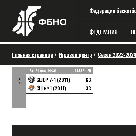
Федерация баскетбо
ФЕДЕРАЦИЯ
Н
Главная страница
/
Игровой центр
/
Сезон 2023-202
ЗАВЕРШЕН
Вт, 21 мая, 14:30
ЗАВЕРШЕН
31
63
1)
СШОР 7-1 (2011)
〈
33
СШ № 1 (2011)
49
орная)