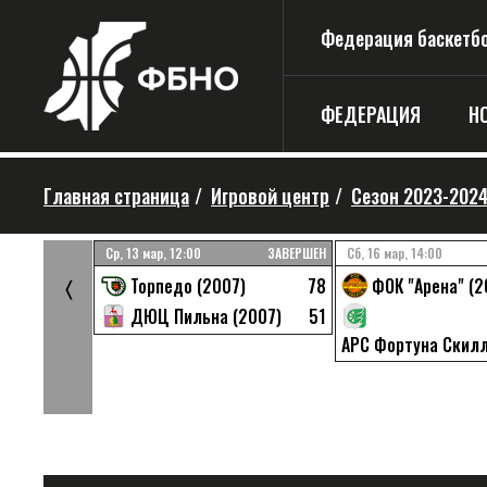
Федерация баскетбо
ФЕДЕРАЦИЯ
Н
Главная страница
/
Игровой центр
/
Сезон 2023-202
ЗАВЕРШЕН
Ср, 13 мар, 12:00
ЗАВЕРШЕН
Сб, 16 мар, 14:00
64
78
Торпедо (2007)
ФОК "Арена" (2
〈
59
51
2007)
ДЮЦ Пильна (2007)
АРС Фортуна Скилл