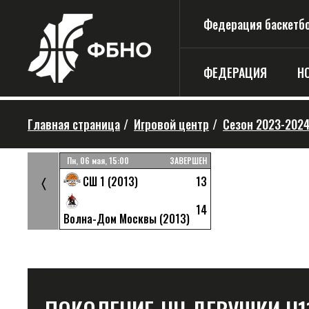
Федерация баскетбо
ФЕДЕРАЦИЯ
Н
Главная страница
/
Игровой центр
/
Сезон 2023-202
ЗАВЕРШЕН
Пн, 06 мая, 15:00
ЗАВЕРШЕН
23
13
СШ 1 (2013)
〈
28
14
Волна-Дом Москвы (2013)