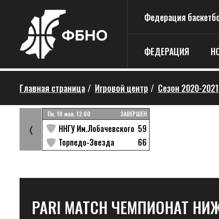
Федерация баскетбо
ФЕДЕРАЦИЯ
Н
Главная страница
/
Игровой центр
/
Сезон 2020-2021
ЗАВЕРШЕН
Пн, 10 мая, 12:00
ЗАВЕРШЕН
45
59
ние
ННГУ Им.Лобачевского
〈
60
66
Торпедо-Звезда
PARI MATCH ЧЕМПИОНАТ НИ