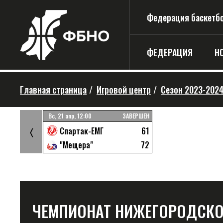
Федерация баскетбо
ФЕДЕРАЦИЯ
Н
Главная страница
/
Игровой центр
/
Сезон 2023-202
ЗАВЕРШЕН
Вс, 21 апр, 12:00
ЗАВЕРШЕН
55
61
Спартак-ЕМГ
〈
73
72
й
"Мещера"
ЧЕМПИОНАТ НИЖЕГОРОДСКОЙ