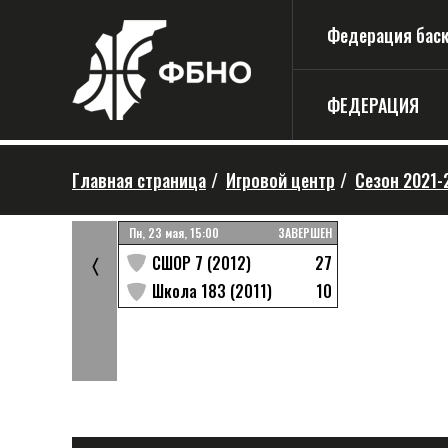
Федерация баске
ФЕДЕРАЦИЯ
Главная страница
/
Игровой центр
/
Сезон 2021-
ЗАВЕРШЕН
Пн, 23 мая, 15:00
ЗАВЕРШЕН
22
27
11)
СШОР 7 (2012)
〈
16
10
-11
Школа 183 (2011)