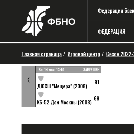
Федерация баске
ФЕДЕРАЦИЯ
Главная страница
/
Игровой центр
/
Сезон 2022-
ЗАВЕРШЕН
Вс, 14 мая, 13:10
ЗАВЕРШЕН
81
(2008)
〈
81
ДЮСШ "Мещера" (2008)
68
2008)
68
КБ-52 Дом Москвы (2008)