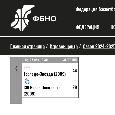
Федерация баскетбо
ФЕДЕРАЦИЯ
Н
Главная страница
/
Игровой центр
/
Cезон 2024-202
ЗАВЕРШЕН
Ср, 07 мая, 13:30
ЗАВЕРШЕН
25
〈
44
Торпедо-Звезда (2009)
50
пертева
29
СШ Новое Поколение
(2009)