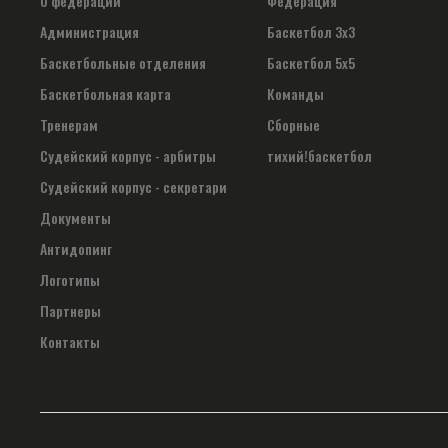
О федерации
Федерация
Администрация
Баскетбол 3х3
Баскетбольные отделения
Баскетбол 5х5
Баскетбольная карта
Команды
Тренерам
Сборные
Судейский корпус - арбитры
тихий!баскетбол
Судейский корпус - секретари
Документы
Антидопинг
Логотипы
Партнеры
Контакты