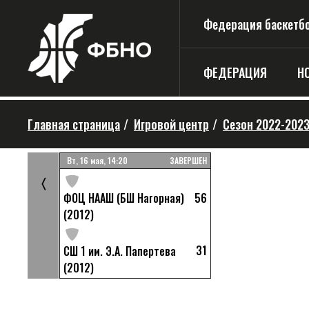
Федерация баскетбо
ФЕДЕРАЦИЯ
Н
Главная страница
/
Игровой центр
/
Сезон 2022-202
ЗАВЕРШЕН
Вт, 16 мая, 14:20
ЗАВЕРШЕН
41
12)
〈
56
ФОЦ НААШ (БШ Нагорная)
43
й (2012)
(2012)
31
СШ 1 им. Э.А. Папертева
(2012)