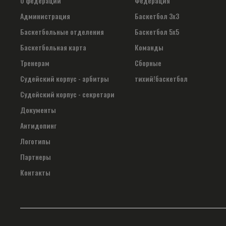
О федерации
Федерация
Администрация
Баскетбол 3х3
Баскетбольные отделения
Баскетбол 5х5
Баскетбольная карта
Команды
Тренерам
Сборные
Судейский корпус - арбитры
тихий!баскетбол
Судейский корпус - секретари
Документы
Антидопинг
Логотипы
Партнеры
Контакты