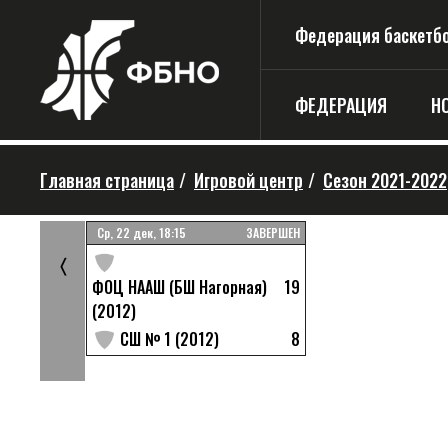
Федерация баскетбо
ФЕДЕРАЦИЯ
Н
Главная страница
/
Игровой центр
/
Сезон 2021-2022
ЗАВЕРШЕН
Ср, 22 дек, 18:15
ЗАВЕРШЕН
6
й (2012)
〈
19
ФОЦ НААШ (БШ Нагорная)
12
2 (2012)
(2012)
8
СШ № 1 (2012)