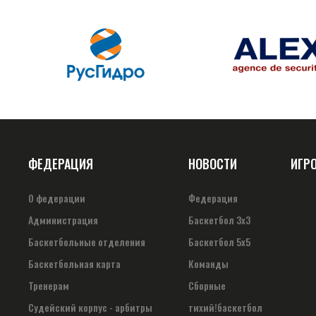
ФЕДЕРАЦИЯ
НОВОСТИ
ИГР
О федерации
Федерация
Администрация
Баскетбол 3х3
Баскетбольные отделения
Баскетбол 5х5
Баскетбольная карта
Команды
Тренерам
Сборные
Судейский корпус - арбитры
тихий!баскетбол