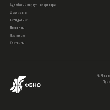
Судейский корпус - секретари
Документы
Антидопинг
Логотипы
Партнеры
Контакты
© Федер
При 