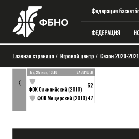
Федерация баскетбо
ФЕДЕРАЦИЯ
Н
Главная страница
/
Игровой центр
/
Сезон 2020-2021
ЗАВЕРШЕН
Вт, 25 мая, 13:10
ЗАВЕРШЕН
40
0)
〈
62
ФОК Олимпийский (2010)
58
47
ФОК Мещерский (2010)
(2010)