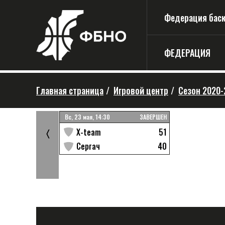
Федерация баске
ФЕДЕРАЦИЯ
Главная страница
/
Игровой центр
/
Сезон 2020-
ЗАВЕРШЕН
Вс, 23 мая, 14:30
ЗАВЕРШЕН
54
51
X-team
〈
71
40
ЕМГ
Сергач