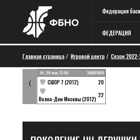
Федерация баске
ФЕДЕРАЦИЯ
Главная страница
/
Игровой центр
/
Сезон 2022-
ЗАВЕРШЕН
Вт, 30 мая, 12:00
ЗАВЕРШЕН
26
20
ла 5
СШОР 7 (2012)
〈
8
-12
22
Волна-Дом Москвы (2012)