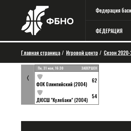
Федерация баске
ФЕДЕРАЦИЯ
Главная страница
/
Игровой центр
/
Сезон 2020-
ЗАВЕРШЕН
Пн, 31 мая, 16:30
ЗАВЕРШЕН
〈
20
62
ки" (2004)
ФОК Олимпийский (2004)
0
а - EMG(2004)
54
ДЮСШ "Кулебаки" (2004)