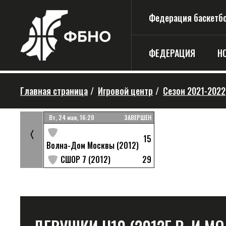
Федерация баскетбо
ФЕДЕРАЦИЯ
Н
Главная страница
/
Игровой центр
/
Сезон 2021-2022
ЗАВЕРШЕН
Вт, 24 мая, 16:20
ЗАВЕРШЕН
24
〈
15
Волна-Дом Москвы (2012)
6
12)
29
СШОР 7 (2012)