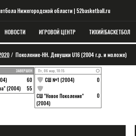
тбола Нижегородской области | 52basketball.ru
НОВОСТИ
ИГРОВОЙ ЦЕНТР
ТИХИЙ!БАСКЕТБОЛ
2020
/
Поколение-НН. Девушки U16 (2004 г.р. и моложе)
ЗАВЕРШЕН
Пт, 06 мар, 10:15
60
0
04)
СШ №1 (2004)
55
а" (2004)
0
СШ "Новое Поколение"
(2004)