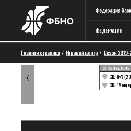
Федерация баске
ФЕДЕРАЦИЯ
Главная страница
/
Игровой центр
/
Сезон 2019-
Ср, 06 ноя, 13:10
ЗАВЕРШЕН
Ср, 26 фев, 15:45
СШ №1 (20
〈
65
СШ "Новое Поколение"
СШ "Мещер
(2004)
30
СШ №1 (2004)