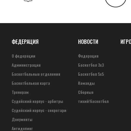
ФЕДЕРАЦИЯ
НОВОСТИ
ИГР
О федерации
Федерация
Администрация
Баскетбол 3х3
Баскетбольные отделения
Баскетбол 5х5
Баскетбольная карта
Команды
Тренерам
Сборные
Судейский корпус - арбитры
тихий!баскетбол
Судейский корпус - секретари
Документы
Антидопинг