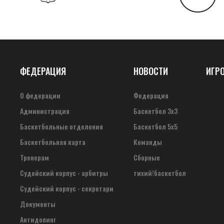
ФЕДЕРАЦИЯ
НОВОСТИ
ИГР
О федерации
Федерация
Администрация
Баскетбол 3х3
Баскетбольные отделения
Баскетбол 5х5
Баскетбольная карта
Команды
Тренерам
Сборные
Судейский корпус - арбитры
тихий!баскетбол
Судейский корпус - секретари
Документы
Антидопинг