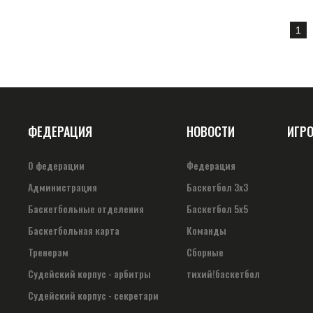
1
ФЕДЕРАЦИЯ
НОВОСТИ
ИГР
О федерации
Федерация
Администрация
Баскетбол 3х3
Баскетбольные отделения
Баскетбол 5х5
Баскетбольная карта
Команды
Тренерам
Сборные
Судейский корпус - арбитры
тихий!баскетбол
Судейский корпус - секретари