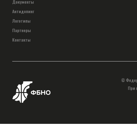
Документы
Антидопинг
Логотипы
Партнеры
Контакты
© Федер
При 