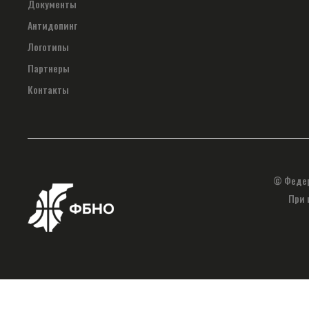
Документы
Антидопинг
Логотипы
Партнеры
Контакты
© Федер
При 