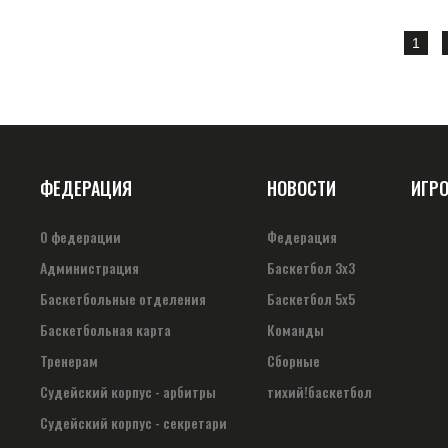
1
ФЕДЕРАЦИЯ
НОВОСТИ
ИГР
О федерации
Федерация
Администрация
Баскетбол 3х3
Баскетбольные отделения
Баскетбол 5х5
Баскетбольная карта
Команды
Тренерам
Сборные
Судейский корпус - арбитры
тихий!баскетбол
Судейский корпус - секретари