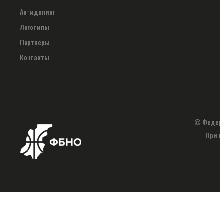
Антидопинг
Логотипы
Партнеры
Контакты
© Федер
При 