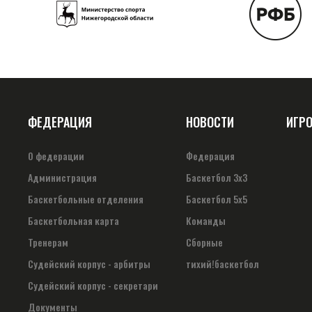
ФЕДЕРАЦИЯ
НОВОСТИ
ИГР
О федерации
Федерация
Администрация
Баскетбол 3х3
Баскетбольные отделения
Баскетбол 5х5
Баскетбольная карта
Команды
Тренерам
Сборные
Судейский корпус - арбитры
тихий!баскетбол
Судейский корпус - секретари
Документы