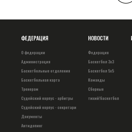
ФЕДЕРАЦИЯ
НОВОСТИ
О федерации
Федерация
Администрация
Баскетбол 3х3
Баскетбольные отделения
Баскетбол 5х5
Баскетбольная карта
Команды
Тренерам
Сборные
Судейский корпус - арбитры
тихий!баскетбол
Судейский корпус - секретари
Документы
Антидопинг