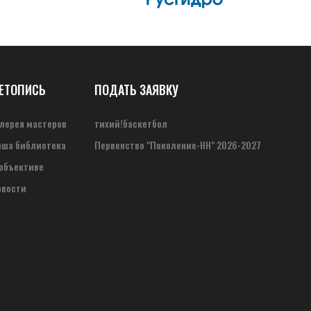
ЕТОПИСЬ
ПОДАТЬ ЗАЯВКУ
алерея мастеров
тихий!баскетбол
аша библиотека
Первенство "Поколение-НН" 2026-2027
 объективе
овости