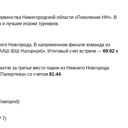
венства Нижегородской области «Поколение-НН». В
 и лучшие игроки турниров.
его Новгорода. В напряженном финале команда из
ААШ (БШ Нагорная)». Итоговый счет встречи —
69:62
в
тче за третье место парни из Нижнего Новгорода
 Папертева» со счетом
81:44
.
овгород)
 7)