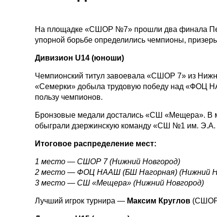
На площадке «СШОР №7» прошли два финала Пер
упорной борьбе определились чемпионы, призеры
Дивизион U14 (юноши)
Чемпионский титул завоевала «СШОР 7» из Нижн
«Семерки» добыла трудовую победу над «ФОЦ Н
пользу чемпионов.
Бронзовые медали достались «СШ «Мещера». В ма
обыграли дзержинскую команду «СШ №1 им. Э.А.
Итоговое распределение мест:
1 место — СШОР 7 (Нижний Новгород)
2 место — ФОЦ НААШ (БШ Нагорная) (Нижний Н
3 место — СШ «Мещера» (Нижний Новгород)
Лучший игрок турнира —
Максим Круглов
(СШОР