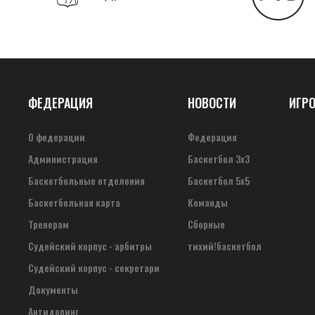
ФЕДЕРАЦИЯ
НОВОСТИ
ИГР
О федерации
Федерация
Администрация
Баскетбол 3х3
Баскетбольные отделения
Баскетбол 5х5
Баскетбольная карта
Команды
Тренерам
Сборные
Судейский корпус - арбитры
тихий!баскетбол
Судейский корпус - секретари
Документы
Антидопинг