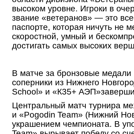
высоком уровне. Игроки в оче
звание «ветеранов» — это вс
паспорте, которая ничуть не 
скоростной, умный и бескомпр
достигать самых высоких верш
В матче за бронзовые медали
соперники из Нижнего Новгор
School» и
«К35+ АЭП»
заверши
Центральный матч турнира м
и
«Pogodin Team»
(Нижний Нов
украшением чемпионата. В у
Team»
вырывает победу со сч