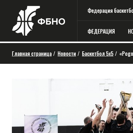
Федерация баскетбо
ФЕДЕРАЦИЯ
Н
Главная страница
/
Новости
/
Баскетбол 5х5
/
«Pogo