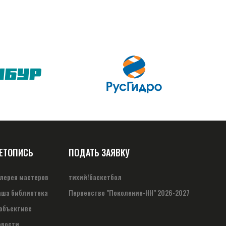
ЕТОПИСЬ
ПОДАТЬ ЗАЯВКУ
алерея мастеров
тихий!баскетбол
аша библиотека
Первенство "Поколение-НН" 2026-2027
 объективе
овости