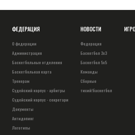
ФЕДЕРАЦИЯ
НОВОСТИ
ИГР
О федерации
Федерация
Администрация
Баскетбол 3х3
Баскетбольные отделения
Баскетбол 5х5
Баскетбольная карта
Команды
Тренерам
Сборные
Судейский корпус - арбитры
тихий!баскетбол
Судейский корпус - секретари
Документы
Антидопинг
Логотипы