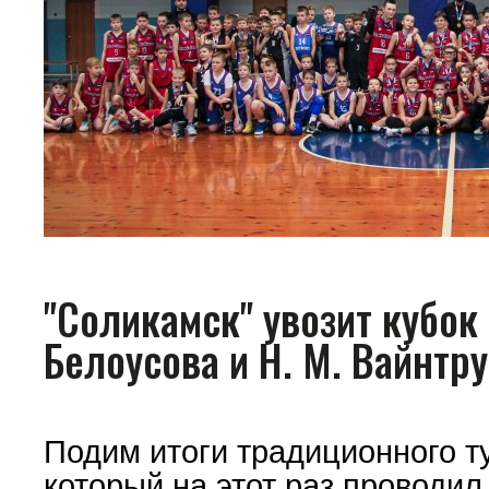
"Соликамск" увозит кубок 
Белоусова и Н. М. Вайнтр
Подим итоги традиционного 
который на этот раз проводил