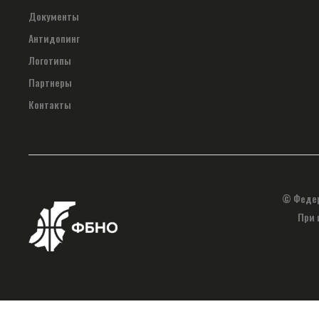
Документы
Антидопинг
Логотипы
Партнеры
Контакты
© Федер
При 