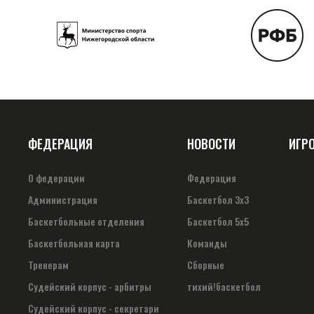
ФЕДЕРАЦИЯ
НОВОСТИ
ИГР
О федерации
Федерация
Администрация
Баскетбол 3х3
Баскетбольные отделения
Баскетбол 5х5
Баскетбольная карта
Команды
Тренерам
Сборные
Судейский корпус - арбитры
тихий!баскетбол
Судейский корпус - секретари