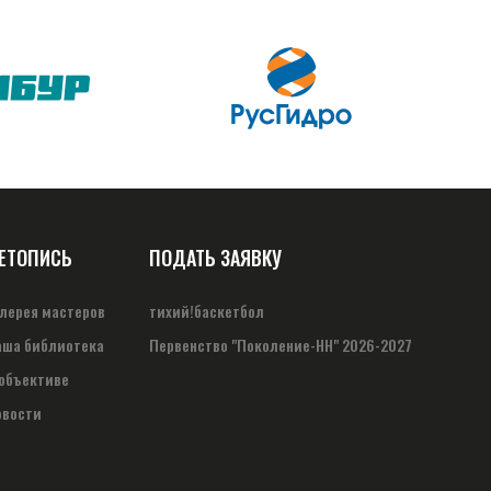
ЕТОПИСЬ
ПОДАТЬ ЗАЯВКУ
алерея мастеров
тихий!баскетбол
аша библиотека
Первенство "Поколение-НН" 2026-2027
 объективе
овости