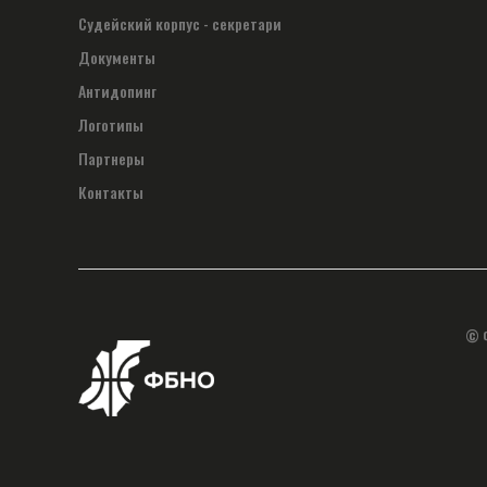
Судейский корпус - секретари
Документы
Антидопинг
Логотипы
Партнеры
Контакты
© 