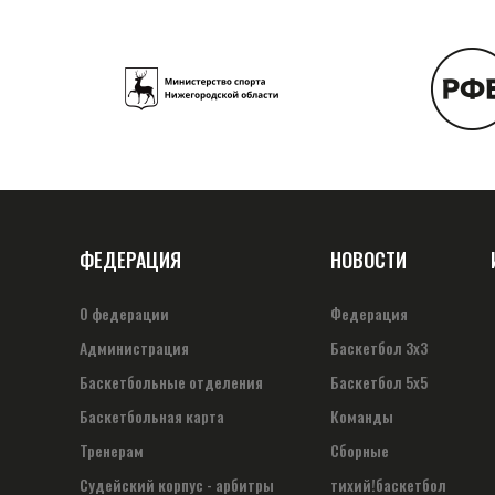
ФЕДЕРАЦИЯ
НОВОСТИ
О федерации
Федерация
Администрация
Баскетбол 3х3
Баскетбольные отделения
Баскетбол 5х5
Баскетбольная карта
Команды
Тренерам
Сборные
Судейский корпус - арбитры
тихий!баскетбол