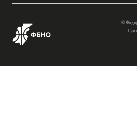
© Федер
При 