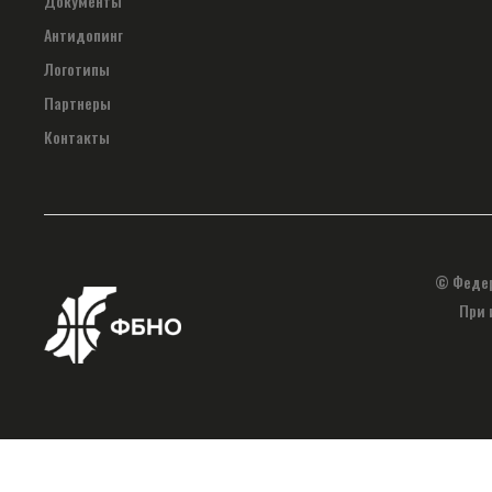
Документы
Антидопинг
Логотипы
Партнеры
Контакты
© Федер
При 