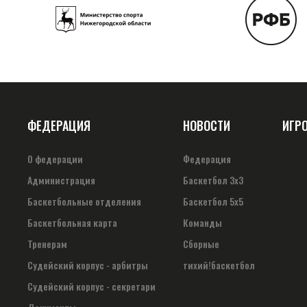
ФЕДЕРАЦИЯ
НОВОСТИ
ИГР
О федерации
Федерация
Администрация
Баскетбол 3х3
Баскетбольные отделения
Баскетбол 5х5
Баскетбольная карта
Команды
Тренерам
Сборные
Судейский корпус - арбитры
тихий!баскетбол
Судейский корпус - секретари