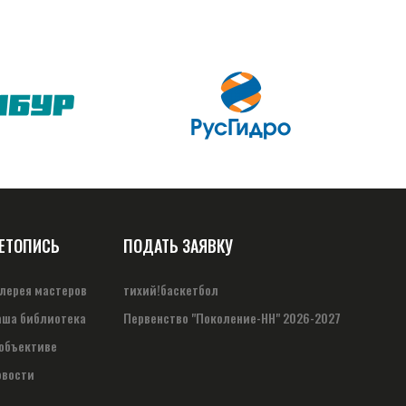
ЕТОПИСЬ
ПОДАТЬ ЗАЯВКУ
алерея мастеров
тихий!баскетбол
аша библиотека
Первенство "Поколение-НН" 2026-2027
 объективе
овости