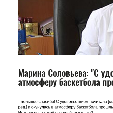
Марина Соловьева: "С уд
атмосферу баскетбола пр
- Большое спасибо! С удовольствием почитала [м
ред.] и окунулась в атмосферу баскетбола прошл
Интересно, а какой разряд был у папы?