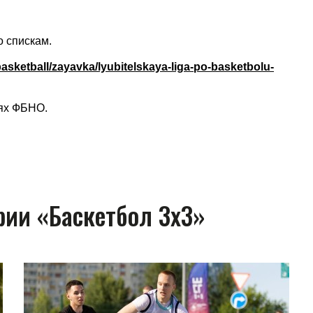
о спискам.
.basketball/zayavka/lyubitelskaya-liga-po-basketbolu-
тях ФБНО.
рии «Баскетбол 3х3»