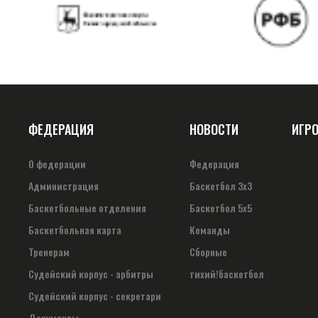
ФЕДЕРАЦИЯ
НОВОСТИ
ИГР
О федерации
Федерация
Администрация
Баскетбол 3х3
Баскетбольные отделения
Баскетбол 5х5
Баскетбольная карта
Команды
Тренерам
Сборные
Судейский корпус - арбитры
тихий!баскетбол
Судейский корпус - секретари
Документы