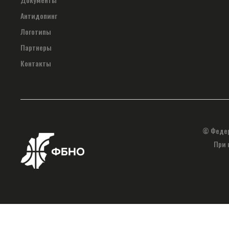
Антидопинг
Логотипы
Партнеры
Контакты
© Федер
При 