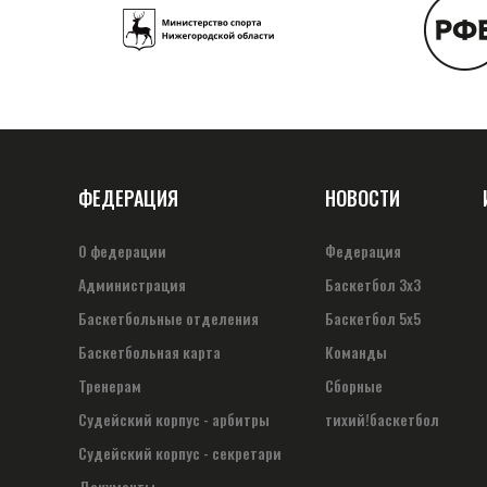
ФЕДЕРАЦИЯ
НОВОСТИ
О федерации
Федерация
Администрация
Баскетбол 3х3
Баскетбольные отделения
Баскетбол 5х5
Баскетбольная карта
Команды
Тренерам
Сборные
Судейский корпус - арбитры
тихий!баскетбол
Судейский корпус - секретари
Документы