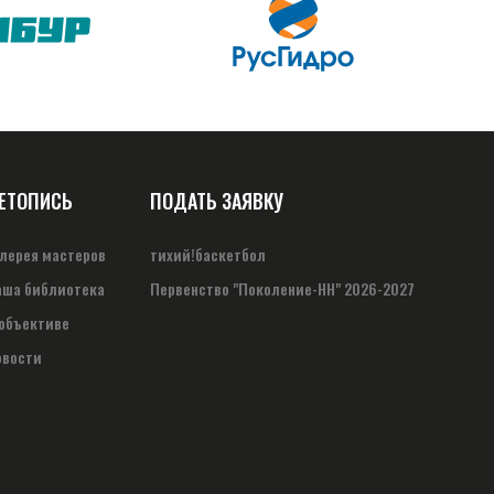
ЕТОПИСЬ
ПОДАТЬ ЗАЯВКУ
алерея мастеров
тихий!баскетбол
аша библиотека
Первенство "Поколение-НН" 2026-2027
 объективе
овости