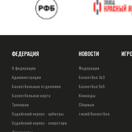
ФЕДЕРАЦИЯ
НОВОСТИ
ИГР
О федерации
Федерация
Администрация
Баскетбол 3х3
Баскетбольные отделения
Баскетбол 5х5
Баскетбольная карта
Команды
Тренерам
Сборные
Судейский корпус - арбитры
тихий!баскетбол
Судейский корпус - секретари
Документы