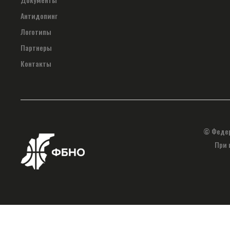
Антидопинг
Логотипы
Партнеры
Контакты
© Федер
При 