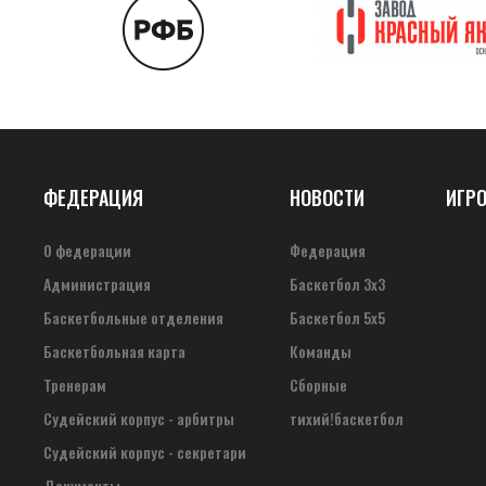
ФЕДЕРАЦИЯ
НОВОСТИ
ИГР
О федерации
Федерация
Администрация
Баскетбол 3х3
Баскетбольные отделения
Баскетбол 5х5
Баскетбольная карта
Команды
Тренерам
Сборные
Судейский корпус - арбитры
тихий!баскетбол
Судейский корпус - секретари
Документы