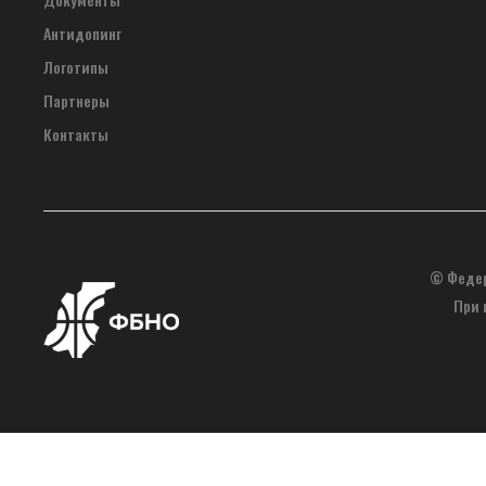
Антидопинг
Логотипы
Партнеры
Контакты
© Федер
При 