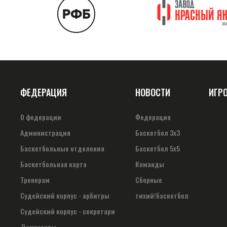
ФЕДЕРАЦИЯ
НОВОСТИ
ИГР
О федерации
Федерация
Администрация
Баскетбол 3х3
Баскетбольные отделения
Баскетбол 5х5
Баскетбольная карта
Команды
Тренерам
Сборные
Судейский корпус - арбитры
тихий!баскетбол
Судейский корпус - секретари
Документы