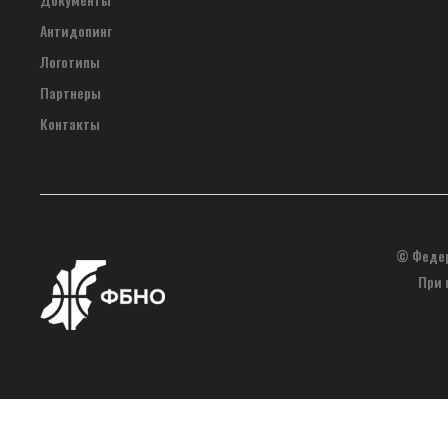
Антидопинг
Логотипы
Партнеры
Контакты
© Федер
При 