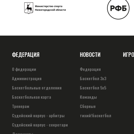
ФЕДЕРАЦИЯ
НОВОСТИ
ИГР
О федерации
Федерация
Администрация
Баскетбол 3х3
Баскетбольные отделения
Баскетбол 5х5
Баскетбольная карта
Команды
Тренерам
Сборные
Судейский корпус - арбитры
тихий!баскетбол
Судейский корпус - секретари
Документы