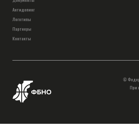
Антидопинг
Логотипы
Партнеры
Контакты
© Федер
При 