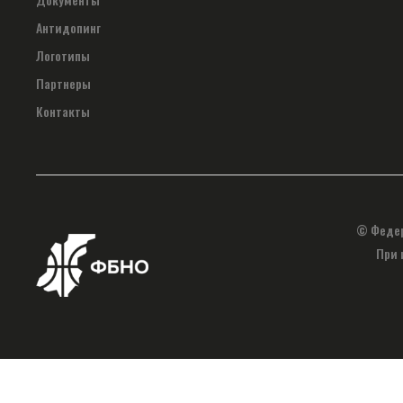
Антидопинг
Логотипы
Партнеры
Контакты
© Федер
При 