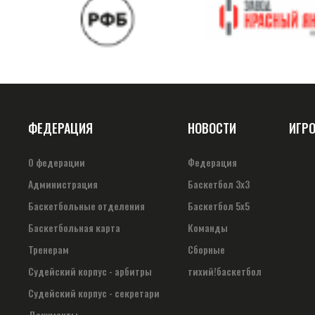
ФЕДЕРАЦИЯ
НОВОСТИ
ИГР
О федерации
Федерация
Администрация
Баскетбол 3х3
Баскетбольные отделения
Баскетбол 5х5
Баскетбольная карта
Команды
Тренерам
Сборные
Судейский корпус - арбитры
тихий!баскетбол
Судейский корпус - секретари
Документы